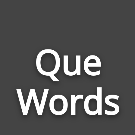
Que
Wor
Rela
Words
to
Que